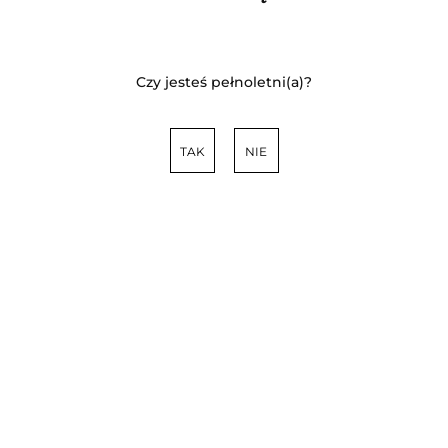
Czy jesteś pełnoletni(a)?
TAK
NIE
Trójpak: Odsiecz Ryczyn Wiktoria 3x 0,5 l
(2)