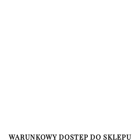
Produkt niedostępny
Ognisty Kogut - Rauchbock 0,5 l
(0)
12.00
WARUNKOWY DOSTĘP DO SKLEPU