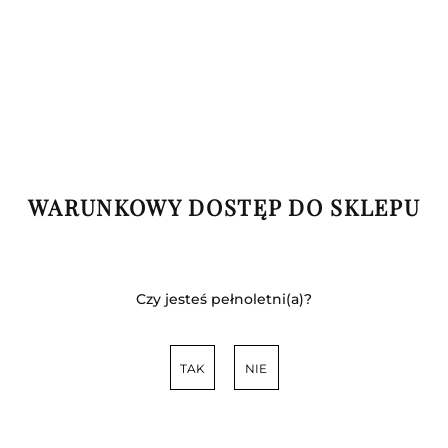
WARUNKOWY DOSTĘP DO SKLEPU
3.00
szt.
DO KOSZYKA
Czy jesteś pełnoletni(a)?
brak ocen
(dodaj)
Opinie
TAK
NIE
24 godziny
Wysyłka w ciągu